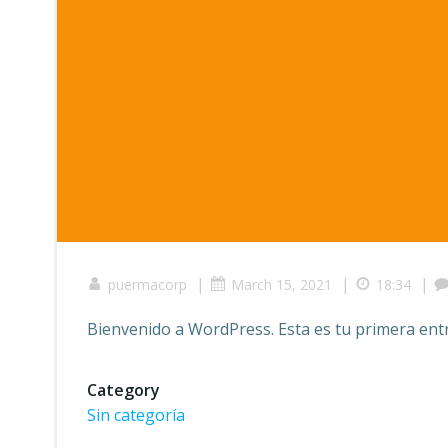
|
|
|
puermacorp
March 15, 2021
18:34
Bienvenido a WordPress. Esta es tu primera entra
Category
Sin categoría