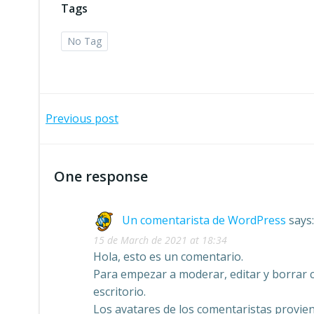
Tags
No Tag
Post
Previous post
navigation
One response
Un comentarista de WordPress
says:
15 de March de 2021 at 18:34
Hola, esto es un comentario.
Para empezar a moderar, editar y borrar co
escritorio.
Los avatares de los comentaristas provie