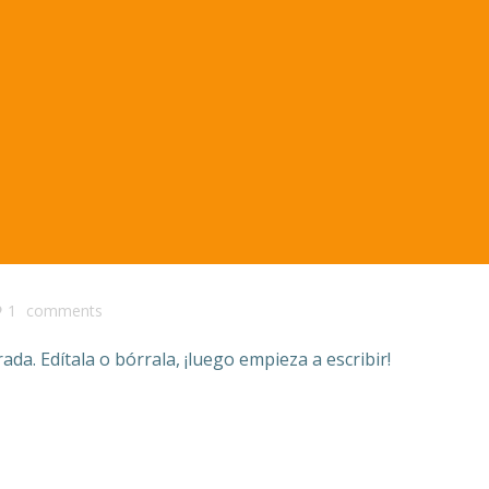
1
comments
da. Edítala o bórrala, ¡luego empieza a escribir!